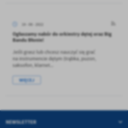
treści w postaci wiadomości, ofert, komunikatów mediów
społecznościowych.
19 - 08 - 2022
Ogłaszamy nabór do orkiestry dętej oraz Big
Bandu Błonie!
Jeśli grasz lub chcesz nauczyć się grać
na instrumencie dętym (trąbka, puzon,
saksofon, klarnet...
WIĘCEJ
NEWSLETTER