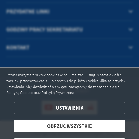
PRZYDATNE LINKI
GODZINY PRACY SEKRETARIATU
KONTAKT
Strona korzysta z plików cookies w celu realizacji usług. Możesz określić
warunki przechowywania lub dostępu do plików cookies klikając przycisk
Ustawienia. Aby dowiedzieć się więcej zachęcamy do zapoznania się z
Odwiedzin: 349697
Polityką Cookies oraz Polityką Prywatności.
ZAPISZ WYBRANE
USTAWIENIA
ODRZUĆ WSZYSTKIE
ODRZUĆ WSZYSTKIE
Copyright by centrumkultury.blonie.pl
ZEZWÓL NA WSZYSTKIE